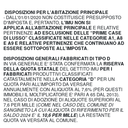
DISPOSIZIONI PER L'ABITAZIONE PRINCIPALE
- DALL'01/01/2020 NON COSTITUISCE PRESUPPOSTO
D'IMPOSTA E, PERTANTO,
L'IMU NON SI
APPLICA
AL
L’ABITAZIONE PRINCIPALE
E RELATIVE
PERTINENZE
AD ESCLUSIONE DELLE “PRIME CASE
DI LUSSO” CLASSIFICATE NELLE CATEGORIE A1, A8
E A9 E RELATIVE PERTINENZE CHE CONTINUANO AD
ESSERE SOTTOPOSTE ALL'IMPOSTA
.
DISPOSIZIONI GENERALI FABBRICATI DI TIPO D
IN VIA GENERALE E' STATA CONFERMATA LA
RISERVA
DELLA
QUOTA STATALE
DEL GETTITO IMU
PER I
FABBRICATI
PRODUTTIVI CLASSIFICATI
CATASTALMENTE NELLA
CATEGORIA “D”
PER UN
QUOTA PARI ALL’IMPORTO DA VERSARE
ANNUALMENTE CON ALIQUOTA AL 7,6% (PER QUESTI
IMMOBILI IL MOLTIPLICATORE E' PARI A 65 DAL 2013).
NEL CASO DI ADOZIONE DI ALIQUOTE SUPERIORI AL
7,6 PER MILLE (
COME NEL CASO DEL COMUNE DI
SANGINETO LA CUI ALIQUOTA DI RIFERIMENTO PER IL
SALDO 2024 E’ IL
10,6 PER MILLE
) LA RESTANTE
QUOTA VA VERSATA AL COMUNE.