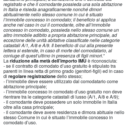
registrato e che il comodante possieda una sola abitazione
in Italia e risieda anagraficamente nonché dimori
abitualmente nello stesso comune in cui è situato
l’immobile concesso in comodato; il beneficio si applica
anche nel caso in cui il comodante, oltre all’immobile
concesso in comodato, possieda nello stesso comune un
altro immobile adibito a propria abitazione principale, ad
eccezione delle unità abitative classificate nelle categorie
catastali A/1, A/8 e A/9. Il beneficio di cui alla presente
lettera si estende, in caso di morte del comodatario, al
coniuge di quest’ultimo in presenza di figli minori.”
La
riduzione alla metà dell’importo IMU
è riconosciuta:
- se il contratto di comodato d’uso gratuito è stipulato tra
parenti in linea retta di primo grado (genitori-figli) ed in caso
di
regolare registrazione
dello stesso;
- l’immobile deve essere utilizzato dal comodatario come
abitazione principale;
- l’immobile concesso in comodato d’uso gratuito non deve
rientrare tra le categorie catastali di lusso (A/1, A/8 e A/9);
- il comodante deve possedere un solo immobile in Italia
oltre alla casa principale;
- il comodante deve avere residenza e dimora abituale nello
stesso Comune in cui è situato l’immobile concesso in
comodato d’uso.