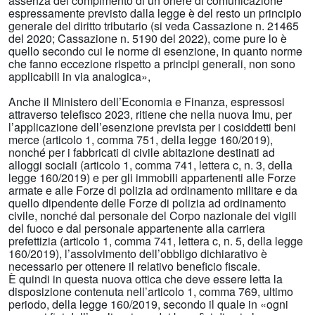
assenza del compimento di un onere di comunicazione
espressamente previsto dalla legge è del resto un principio
generale del diritto tributario (si veda Cassazione n. 21465
del 2020; Cassazione n. 5190 del 2022), come pure lo è
quello secondo cui le norme di esenzione, in quanto norme
che fanno eccezione rispetto a principi generali, non sono
applicabili in via analogica»,
Anche il Ministero dell’Economia e Finanza, espressosi
attraverso telefisco 2023, ritiene che nella nuova Imu, per
l’applicazione dell’esenzione prevista per i cosiddetti beni
merce (articolo 1, comma 751, della legge 160/2019),
nonché per i fabbricati di civile abitazione destinati ad
alloggi sociali (articolo 1, comma 741, lettera c, n. 3, della
legge 160/2019) e per gli immobili appartenenti alle Forze
armate e alle Forze di polizia ad ordinamento militare e da
quello dipendente delle Forze di polizia ad ordinamento
civile, nonché dal personale del Corpo nazionale dei vigili
del fuoco e dal personale appartenente alla carriera
prefettizia (articolo 1, comma 741, lettera c, n. 5, della legge
160/2019), l’assolvimento dell’obbligo dichiarativo è
necessario per ottenere il relativo beneficio fiscale.
È quindi in questa nuova ottica che deve essere letta la
disposizione contenuta nell’articolo 1, comma 769, ultimo
periodo, della legge 160/2019, secondo il quale in «ogni