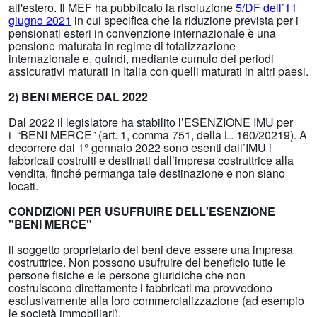
all'estero. Il MEF ha pubblicato la risoluzione
5/DF dell’11
giugno 2021
in cui specifica che la riduzione prevista per i
pensionati esteri in convenzione internazionale è una
pensione maturata in regime di totalizzazione
internazionale e, quindi, mediante cumulo dei periodi
assicurativi maturati in Italia con quelli maturati in altri paesi.
2) BENI MERCE DAL 2022
Dal 2022 il legislatore ha stabilito l’ESENZIONE IMU per
i “BENI MERCE” (art. 1, comma 751, della L. 160/20219). A
decorrere dal 1° gennaio 2022 sono esenti dall’IMU i
fabbricati costruiti e destinati dall’impresa costruttrice alla
vendita, finché permanga tale destinazione e non siano
locati.
CONDIZIONI PER USUFRUIRE DELL'ESENZIONE
"BENI MERCE"
ll soggetto proprietario dei beni deve essere una impresa
costruttrice. Non possono usufruire del beneficio tutte le
persone fisiche e le persone giuridiche che non
costruiscono direttamente i fabbricati ma provvedono
esclusivamente alla loro commercializzazione (ad esempio
le società immobiliari).