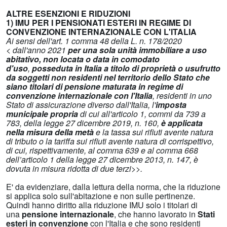
ALTRE ESENZIONI E RIDUZIONI
1) IMU PER I PENSIONATI ESTERI IN REGIME DI
CONVENZIONE INTERNAZIONALE CON L'ITALIA
Ai sensi dell'art. 1 comma 48 della L. n. 178/2020
< dall'anno 2021
per una sola unità immobiliare a uso
abitativo, non locata o data in comodato
d'uso
,
posseduta in Italia a titolo di proprietà o usufrutto
da soggetti non residenti nel territorio dello Stato che
siano titolari di pensione maturata in regime di
convenzione internazionale con l'Italia
, residenti in uno
Stato di assicurazione diverso dall'Italia, l'
imposta
municipale propria
di cui all'articolo 1, commi da 739 a
783, della legge 27 dicembre 2019, n. 160,
è applicata
nella misura della metà
e la tassa sui rifiuti avente natura
di tributo o la tariffa sui rifiuti avente natura di corrispettivo,
di cui, rispettivamente, al comma 639 e al comma 668
dell’articolo 1 della legge 27 dicembre 2013, n. 147, è
dovuta in misura ridotta di due terzi>>.
E' da evidenziare, dalla lettura della norma, che la riduzione
si applica solo sull'abitazione e non sulle pertinenze.
Quindi hanno diritto alla riduzione IMU solo i titolari di
una
pensione internazionale
, che hanno lavorato in
Stati
esteri in convenzione
con l'Italia e che sono residenti