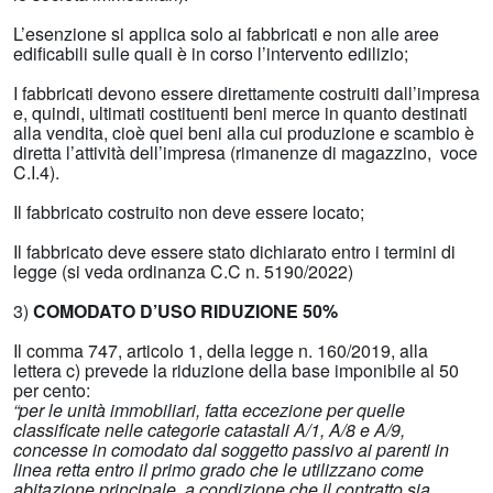
L’esenzione si applica solo ai fabbricati e non alle aree
edificabili sulle quali è in corso l’intervento edilizio;
I fabbricati devono essere direttamente costruiti dall’impresa
e, quindi, ultimati costituenti beni merce in quanto destinati
alla vendita, cioè quei beni alla cui produzione e scambio è
diretta l’attività dell’impresa (rimanenze di magazzino, voce
C.I.4).
Il fabbricato costruito non deve essere locato;
Il fabbricato deve essere stato dichiarato entro i termini di
legge (si veda ordinanza C.C n. 5190/2022)
3)
COMODATO D’USO RIDUZIONE 50%
Il comma 747, articolo 1, della legge n. 160/2019, alla
lettera c) prevede la riduzione della base imponibile al 50
per cento:
“per le unità immobiliari, fatta eccezione per quelle
classificate nelle categorie catastali A/1, A/8 e A/9,
concesse in comodato dal soggetto passivo ai parenti in
linea retta entro il primo grado che le utilizzano come
abitazione principale, a condizione che il contratto sia