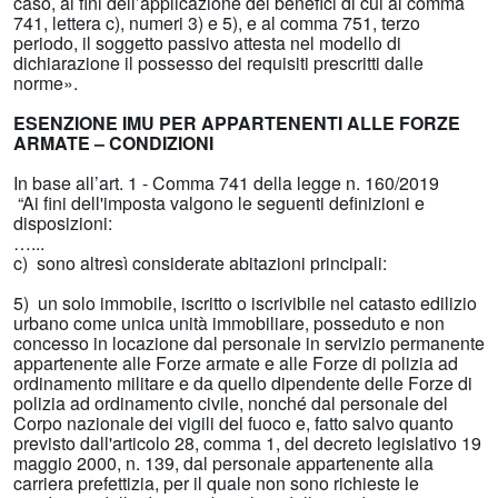
caso, ai fini dell’applicazione dei benefìci di cui al comma
741, lettera c), numeri 3) e 5), e al comma 751, terzo
periodo, il soggetto passivo attesta nel modello di
dichiarazione il possesso dei requisiti prescritti dalle
norme».
ESENZIONE IMU PER APPARTENENTI ALLE FORZE
ARMATE – CONDIZIONI
In base all’art. 1 - Comma 741 della legge n. 160/2019
“Ai fini dell'imposta valgono le seguenti definizioni e
disposizioni:
…...
c) sono altresì considerate abitazioni principali:
5) un solo immobile, iscritto o iscrivibile nel catasto edilizio
urbano come unica unità immobiliare, posseduto e non
concesso in locazione dal personale in servizio permanente
appartenente alle Forze armate e alle Forze di polizia ad
ordinamento militare e da quello dipendente delle Forze di
polizia ad ordinamento civile, nonché dal personale del
Corpo nazionale dei vigili del fuoco e, fatto salvo quanto
previsto dall'articolo 28, comma 1, del decreto legislativo 19
maggio 2000, n. 139, dal personale appartenente alla
carriera prefettizia, per il quale non sono richieste le