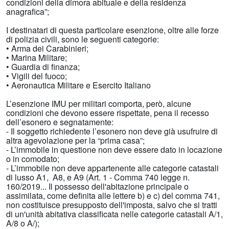
condizioni della dimora abituale e della residenza
anagrafica”;
I destinatari di questa particolare esenzione, oltre alle forze
di polizia civili, sono le seguenti categorie:
• Arma dei Carabinieri;
• Marina Militare;
• Guardia di finanza;
• Vigili del fuoco;
• Aeronautica Militare e Esercito Italiano
L’esenzione IMU per militari comporta, però, alcune
condizioni che devono essere rispettate, pena il recesso
dell’esonero e segnatamente:
- Il soggetto richiedente l’esonero non deve già usufruire di
altra agevolazione per la “prima casa”;
- L’immobile in questione non deve essere dato in locazione
o in comodato;
- L’immobile non deve appartenente alle categorie catastali
di lusso A1, A8, e A9 (Art. 1 - Comma 740 legge n.
160/2019... Il possesso dell'abitazione principale o
assimilata, come definita alle lettere b) e c) del comma 741,
non costituisce presupposto dell'imposta, salvo che si tratti
di un'unità abitativa classificata nelle categorie catastali A/1,
A/8 o A/);