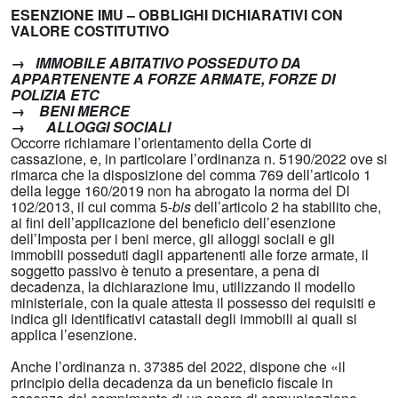
ESENZIONE IMU – OBBLIGHI DICHIARATIVI CON
VALORE COSTITUTIVO
→
IMMOBILE ABITATIVO POSSEDUTO DA
APPARTENENTE A FORZE ARMATE, FORZE DI
POLIZIA ETC
→ BENI MERCE
→
ALLOGGI SOCIALI
Occorre richiamare l’orientamento della Corte di
cassazione, e, in particolare l’ordinanza n. 5190/2022 ove si
rimarca che la disposizione del comma 769 dell’articolo 1
della legge 160/2019 non ha abrogato la norma del Dl
102/2013, il cui comma 5-
bis
dell’articolo 2 ha stabilito che,
ai fini dell’applicazione del beneficio dell’esenzione
dell’Imposta per i beni merce, gli alloggi sociali e gli
immobili posseduti dagli appartenenti alle forze armate, il
soggetto passivo è tenuto a presentare, a pena di
decadenza, la dichiarazione Imu, utilizzando il modello
ministeriale, con la quale attesta il possesso dei requisiti e
indica gli identificativi catastali degli immobili ai quali si
applica l’esenzione.
Anche l’ordinanza n. 37385 del 2022, dispone che «il
principio della decadenza da un beneficio fiscale in