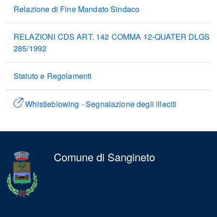
Relazione di Fine Mandato Sindaco
RELAZIONI CDS ART. 142 COMMA 12-QUATER DLGS
285/1992
Statuto e Regolamenti
Whistleblowing - Segnalazione degli illeciti
Comune di Sangineto