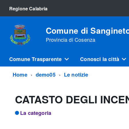
Regione Calabria
Comune di Sanginet
Provincia di Cosenza
Comune Trasparente
Conosci la città
Home
demo05
Le notizie
CATASTO DEGLI INCE
La categoria