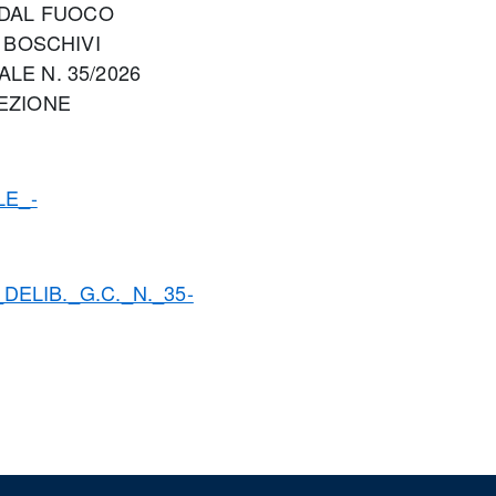
DAL FUOCO
 BOSCHIVI
LE N. 35/2026
SEZIONE
LE_-
_DELIB._G.C._N._35-