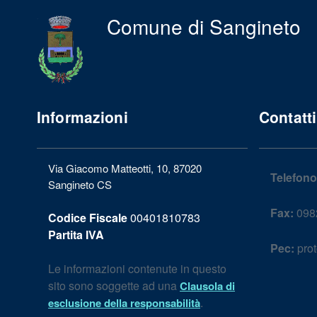
Comune di Sangineto
Informazioni
Contatti
Via Giacomo Matteotti, 10, 87020
Telefono
Sangineto CS
Fax:
098
Codice Fiscale
00401810783
Partita IVA
Pec:
prot
Le informazioni contenute in questo
sito sono soggette ad una
Clausola di
.
esclusione della responsabilità