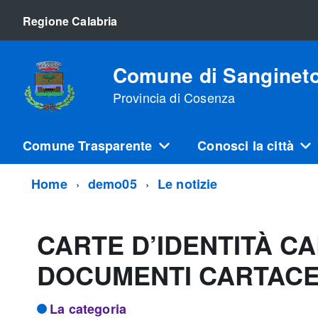
Regione Calabria
Comune di Sanginet
Provincia di Cosenza
Comune Trasparente
Conosci la città
Home
demo05
Le notizie
CARTE D’IDENTITÀ C
DOCUMENTI CARTACE
La categoria