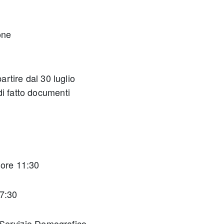
one
artire dal 30 luglio
di fatto documenti
 ore 11:30
17:30
al Servizio Demografico