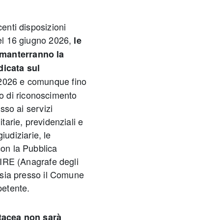
centi disposizioni
del 16 giugno 2026,
le
 manterranno la
dicata sul
o 2026 e comunque fino
o di riconoscimento
esso ai servizi
itarie, previdenziali e
giudiziarie, le
con la Pubblica
’AIRE (Anagrafe degli
a sia presso il Comune
petente.
rtacea non sarà