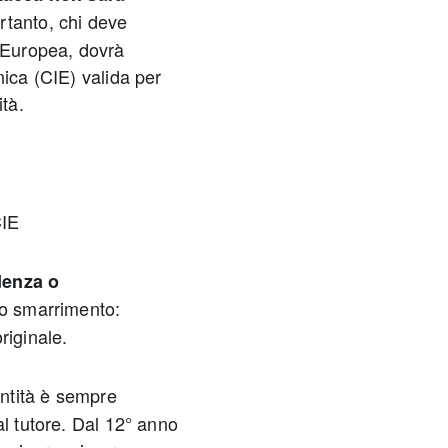
ertanto, chi deve
e Europea, dovrà
nica (CIE) valida per
ità.
CIE
denza o
 o smarrimento:
riginale.
dentità è sempre
al tutore. Dal 12° anno