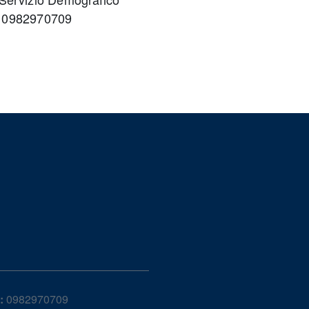
o 0982970709
:
0982970709