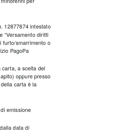
 minorenni per
n. 12877874 intestato
 “Versamento diritti
di furto/smarrimento o
vizio PagoPa
a carta, a scelta del
ecapito) oppure presso
 della carta è la
 di emissione
dalla data di