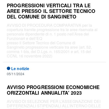
PROGRESSIONI VERTICALI TRA LE
AREE PRESSO IL SETTORE TECNICO
DEL COMUNE DI SANGINETO
AVVISO DI PROCEDURA COMPARATIVA per la
copertura tramite progressione tra le aree riservata al
personale dipendente di n. 1 posto nell’Area dei
Funzionari e dell’EQ
presso il Settore Tecnico del Comune di
Sangineto progressione verticale tra aree (art. 52,
comma 1-bis, del D.Lgs. n. 165/2001 e art. 15 del
CCNL 16 novembre 2022)
Le notizie
05/11/2024
AVVISO PROGRESSIONI ECONOMICHE
ORIZZONTALI ANNUALITA' 2023
AVVISO DI SELEZIONE PER L’ASSEGNAZIONE DEI
DIFFERENZIALI STIPENDIALI ALL’INTERNO DELLE