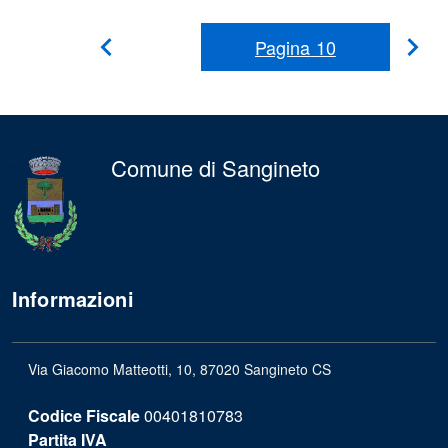
Pagina
10
Pag
Pagina
Precedente
suc
Comune di Sangineto
Informazioni
Via Giacomo Matteotti, 10, 87020 Sangineto CS
Codice Fiscale
00401810783
Partita IVA