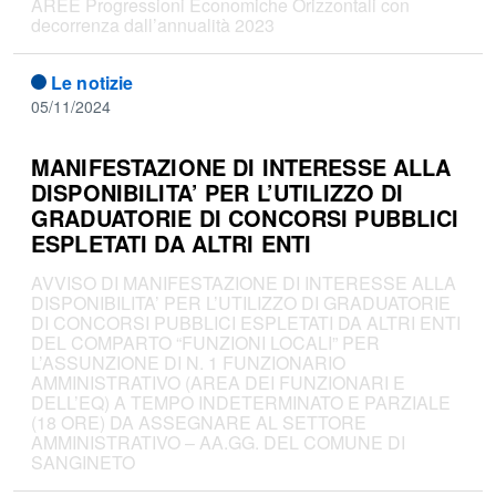
AREE Progressioni Economiche Orizzontali con
decorrenza dall’annualità 2023
Le notizie
05/11/2024
MANIFESTAZIONE DI INTERESSE ALLA
DISPONIBILITA’ PER L’UTILIZZO DI
GRADUATORIE DI CONCORSI PUBBLICI
ESPLETATI DA ALTRI ENTI
AVVISO DI MANIFESTAZIONE DI INTERESSE ALLA
DISPONIBILITA’ PER L’UTILIZZO DI GRADUATORIE
DI CONCORSI PUBBLICI ESPLETATI DA ALTRI ENTI
DEL COMPARTO “FUNZIONI LOCALI” PER
L’ASSUNZIONE DI N. 1 FUNZIONARIO
AMMINISTRATIVO (AREA DEI FUNZIONARI E
DELL’EQ) A TEMPO INDETERMINATO E PARZIALE
(18 ORE) DA ASSEGNARE AL SETTORE
AMMINISTRATIVO – AA.GG. DEL COMUNE DI
SANGINETO