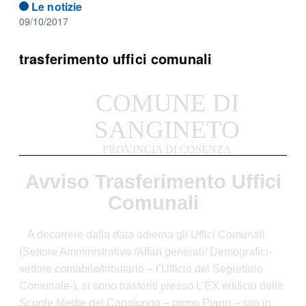
Le notizie
09/10/2017
trasferimento uffici comunali
COMUNE DI
SANGINETO
PROVINCIA DI COSENZA
Avviso Trasferimento Uffici
Comunali
A decorrere dalla data odierna gli Uffici Comunali
(Settore Amministrativo /Affari generali/ Demografici-
settore contabile/tributario – l’Ufficio del Segretario
Comunale-), si sono trasferiti presso L’EX edificio delle
Scuole Medie del Capoluogo – primo Piano – sito in