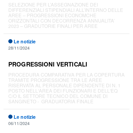
SELEZIONE PER L’ASSEGNAZIONE DEI
DIFFERENZIALI STIPENDIALI ALL’INTERNO DELLE
AREE – PROGRESSIONI ECONOMCHE
ORIZZONTALI CON DECORRENZA ANNUALITA’
2023 – GRADUTORIE FINALI PER AREE
Le notizie
28/11/2024
PROGRESSIONI VERTICALI
PROCEDURA COMPARATIVA PER LA COPERTURA
TRAMITE PROGRESSIONE TRA LE AREE
RISERVATA AL PERSONALE DIPENDENTE DI N. 1
POSTO NELL'AREA DEI FUNZIONARI E DELL'EQ
C/O IL SETTORE TECNICO DEL COMUNE DI
SANGINETO - GRADUATORIA FINALE
Le notizie
06/11/2024