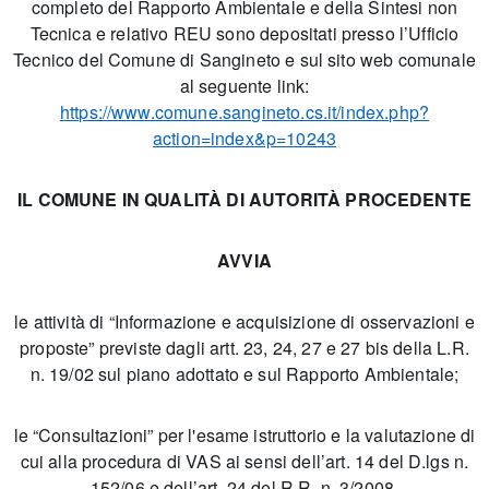
completo del Rapporto Ambientale e della Sintesi non
Tecnica e relativo REU sono depositati presso l’Ufficio
Tecnico del Comune di Sangineto e sul sito web comunale
al seguente link:
https://www.comune.sangineto.cs.it/index.php?
action=index&p=10243
IL COMUNE
IN QUALITÀ DI AUTORITÀ PROCEDENTE
AVVIA
le attività di “Informazione e acquisizione di osservazioni e
proposte” previste dagli artt. 23, 24, 27 e 27 bis della L.R.
n. 19/02 sul piano adottato e sul Rapporto Ambientale;
le “Consultazioni” per l'esame istruttorio e la valutazione di
cui alla procedura di VAS ai sensi dell’art. 14 del D.lgs n.
152/06 e dell’art. 24 del R.R. n. 3/2008.