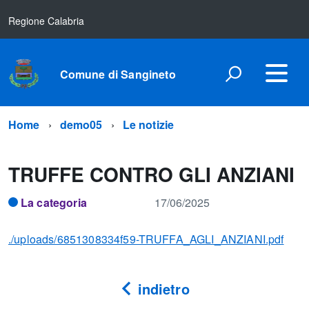
Regione Calabria
Comune di Sangineto
Home
demo05
Le notizie
TRUFFE CONTRO GLI ANZIANI
La categoria
17/06/2025
./uploads/6851308334f59-TRUFFA_AGLI_ANZIANI.pdf
indietro