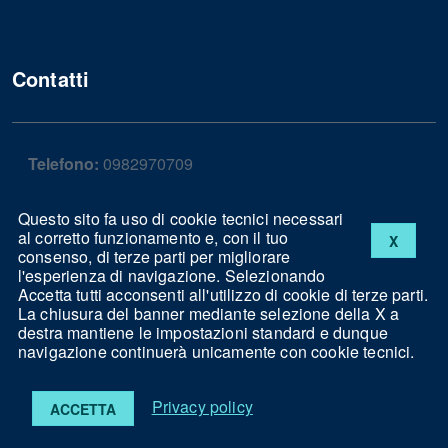
Contatti
Telefono:
0982970709
Fax:
0982970810
Questo sito fa uso di cookie tecnici necessari
al corretto funzionamento e, con il tuo
X
consenso, di terze parti per migliorare
Pec:
protocollo.sangineto@pec.it
l'esperienza di navigazione. Selezionando
Accetta tutti acconsenti all'utilizzo di cookie di terze parti.
La chiusura del banner mediante selezione della X a
destra mantiene le impostazioni standard e dunque
navigazione continuerà unicamente con cookie tecnici.
Note legali
Privacy
Cookies
Accessibilità
Privacy policy
ACCETTA
Powered by
ASMENET Calabria