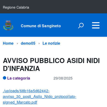
Regione Calabria
Comune di Sangineto
Home
demo05
Le notizie
AVVISO PUBBLICO ASIDI NIDI
D'INFANZIA
La categoria
29/08/2025
./uploads/68b16a5d62442-
avviso_30_posti_Asilo_Nido_protocollato-
signed_Marcato.pdf