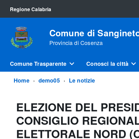
Regione Calabria
Comune di Sanginet
Provincia di Cosenza
Comune Trasparente
Conosci la città
Home
demo05
Le notizie
ELEZIONE DEL PRESI
CONSIGLIO REGIONAL
ELETTORALE NORD (C