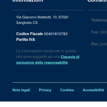
Via Giacomo Matteotti, 10, 87020
Telefono
Sangineto CS
Fax:
098
Codice Fiscale
00401810783
Partita IVA
Pec:
prot
Le informazioni contenute in questo
sito sono soggette ad una
Clausola di
.
esclusione della responsabilità
Note legali
Privacy
Cookies
Accessibilità