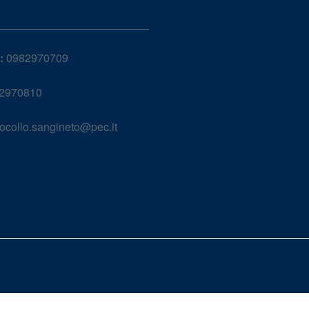
:
0982970709
2970810
ocollo.sangineto@pec.it