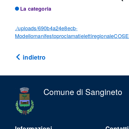
La categoria
./uploads/690b4a24e8ecb-
ModellomanifestoproclamatielettiregionaleCOS
indietro
Comune di Sangineto
Informazioni
Contatti